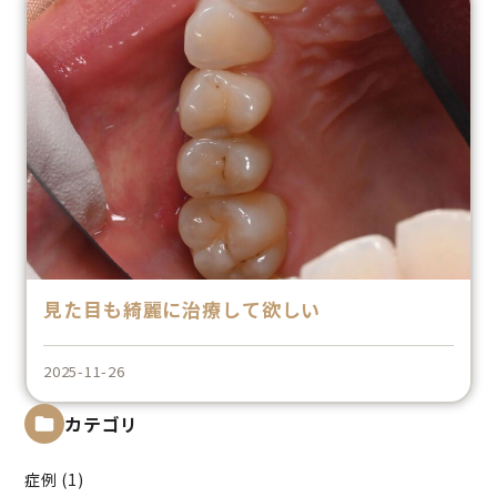
小児歯科
根管治療
審美歯科
外科的歯内療法
義歯（入れ歯）
OTHER
お知らせ
医療費控除
見た目も綺麗に治療して欲しい
プライバシーポリシー
アクセシビリティ方針
2025-11-26
届出施設基準
カテゴリ
症例 (1)