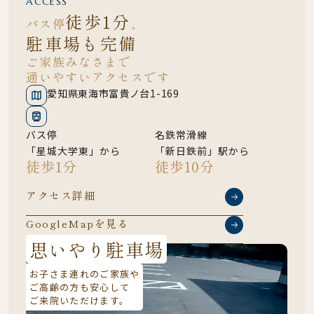
ACCESS
徒歩1分
バス停
、
駐車場も完備
ご家族みなさまで
通いやすいアクセスです
愛知県東海市富貴ノ台1-169
バス停
名鉄常滑線
「星城大学東」から
「新日鉄前」駅から
徒歩1分
徒歩10分
アクセス詳細
GoogleMapを見る
思いやり駐車場
お子さま連れのご家族や
ご高齢の方も安心して
ご来院いただけます。