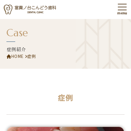
menu
MAIN
Case
初めての方へ
当院について
スタッフ紹介
院内紹介
症例紹介
アクセス
料金表
HOME
症例
診療案内
TREATMENT
症例
むし歯治療
予防歯科
歯周病
ホワイトニング
インプラント
矯正歯科